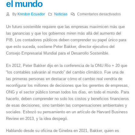
el mundo
en
By
Kreston Ecuador
Noticias
Comentarios desactivados
Es
Un futuro sostenible requiere que las empresas maximicen más que
hora
las ganancias y que los gobiernos miren más allá del aumento del
de
PIB. Los contadores públicos deben comprender su papel único para
que
que esto suceda, sostiene Peter Bakker, director ejecutivo del
los
Consejo Empresarial Mundial para el Desarrollo Sostenible.
contado
públicos
En 2012, Peter Bakker dijo en la conferencia de la ONU Río + 20 que
salven
“los contables salvarán al mundo” del cambio climático. Fue una de
el
las primeras personas en destacar cómo el cambio real vendría de
mundo
reconfigurar los millones de decisiones que los gerentes de empresas,
ONG y el sector público toman todos los días, en todo el mundo. Para
hacerlo, deben comprender no solo los costos y beneficios financieros
de esas decisiones, sino también las compensaciones ambientales y
sociales. Esbozó su pensamiento en un artículo de Harvard Business
Review en 2013, y la idea despegó.
Hablando desde su oficina de Ginebra en 2021, Bakker, quien es