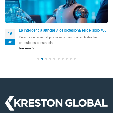
La inteligencia artificial y los profesionales del siglo XXI
16
Durante décadas, el progreso profesional en todas las
Jun
profesiones e instancias...
leer más