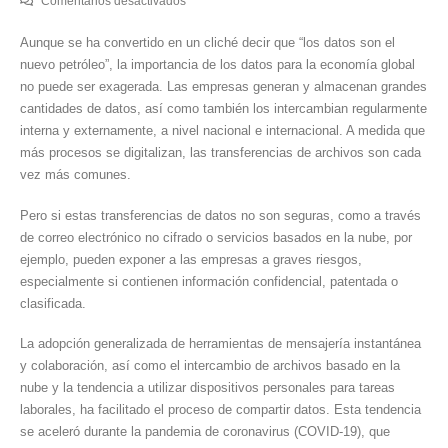
Comentarios desactivados
Transferencias
Aunque se ha convertido en un cliché decir que “los datos son el
de
nuevo petróleo”, la importancia de los datos para la economía global
archivos
no puede ser exagerada. Las empresas generan y almacenan grandes
seguras:
cantidades de datos, así como también los intercambian regularmente
eficiencia
interna y externamente, a nivel nacional e internacional. A medida que
sin
más procesos se digitalizan, las transferencias de archivos son cada
amenazas
vez más comunes.
Pero si estas transferencias de datos no son seguras, como a través
de correo electrónico no cifrado o servicios basados en la nube, por
ejemplo, pueden exponer a las empresas a graves riesgos,
especialmente si contienen información confidencial, patentada o
clasificada.
La adopción generalizada de herramientas de mensajería instantánea
y colaboración, así como el intercambio de archivos basado en la
nube y la tendencia a utilizar dispositivos personales para tareas
laborales, ha facilitado el proceso de compartir datos. Esta tendencia
se aceleró durante la pandemia de coronavirus (COVID-19), que