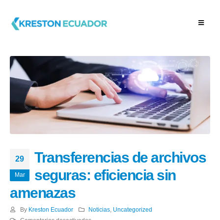
Transferencias de archivos
29
seguras: eficiencia sin
Mar
amenazas
By
Kreston Ecuador
Noticias
,
Uncategorized
en