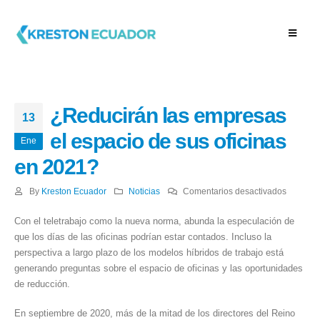
¿Reducirán las empresas
13
el espacio de sus oficinas
Ene
en 2021?
en
By
Kreston Ecuador
Noticias
Comentarios desactivados
¿Reduci
Con el teletrabajo como la nueva norma, abunda la especulación de
las
que los días de las oficinas podrían estar contados. Incluso la
empresa
perspectiva a largo plazo de los modelos híbridos de trabajo está
el
generando preguntas sobre el espacio de oficinas y las oportunidades
espacio
de reducción.
de
sus
En septiembre de 2020, más de la mitad de los directores del Reino
oficinas