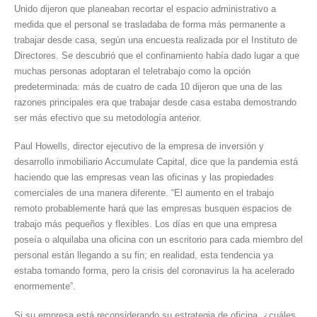
Unido dijeron que planeaban recortar el espacio administrativo a
en
medida que el personal se trasladaba de forma más permanente a
2021?
trabajar desde casa, según una encuesta realizada por el Instituto de
Directores. Se descubrió que el confinamiento había dado lugar a que
muchas personas adoptaran el teletrabajo como la opción
predeterminada: más de cuatro de cada 10 dijeron que una de las
razones principales era que trabajar desde casa estaba demostrando
ser más efectivo que su metodología anterior.
Paul Howells, director ejecutivo de la empresa de inversión y
desarrollo inmobiliario Accumulate Capital, dice que la pandemia está
haciendo que las empresas vean las oficinas y las propiedades
comerciales de una manera diferente. “El aumento en el trabajo
remoto probablemente hará que las empresas busquen espacios de
trabajo más pequeños y flexibles. Los días en que una empresa
poseía o alquilaba una oficina con un escritorio para cada miembro del
personal están llegando a su fin; en realidad, esta tendencia ya
estaba tomando forma, pero la crisis del coronavirus la ha acelerado
enormemente”.
Si su empresa está reconsiderando su estrategia de oficina, ¿cuáles