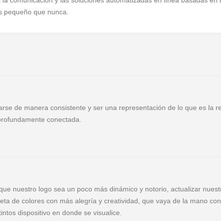
ia la comunicación y las soluciones automatizadas en línea basadas en 
s pequeño que nunca.
arse de manera consistente y ser una representación de lo que es la r
y profundamente conectada.
que nuestro logo sea un poco más dinámico y notorio, actualizar nuest
leta de colores con más alegría y creatividad, que vaya de la mano con
tintos dispositivo en donde se visualice.