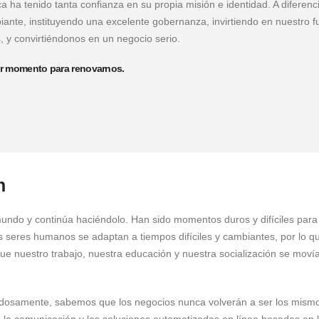
ca ha tenido tanta confianza en su propia misión e identidad. A diferenc
te, instituyendo una excelente gobernanza, invirtiendo en nuestro fu
 y convirtiéndonos en un negocio serio.
jor momento para renovarnos.
n
do y continúa haciéndolo. Han sido momentos duros y difíciles para
 seres humanos se adaptan a tiempos difíciles y cambiantes, por lo qu
ue nuestro trabajo, nuestra educación y nuestra socialización se moví
adosamente, sabemos que los negocios nunca volverán a ser los mism