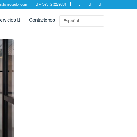
estonecuador.com
+ (593) 2 2279358
ervicios
Contáctenos