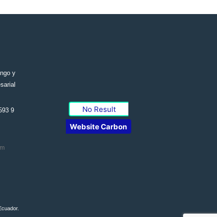
engo y
sarial
No Result
593 9
Website Carbon
om