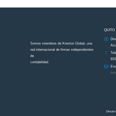
QUITO
Dir
Somos miembros de Kreston Global, una
Azu
red internacional de firmas independientes
Tel
de
933
contabilidad.
Ema
kre