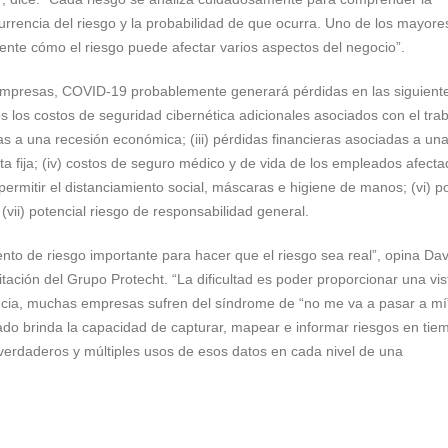
currencia del riesgo y la probabilidad de que ocurra. Uno de los mayore
nte cómo el riesgo puede afectar varios aspectos del negocio”.
s empresas, COVID-19 probablemente generará pérdidas en las siguient
dos los costos de seguridad cibernética adicionales asociados con el tra
as a una recesión económica; (iii) pérdidas financieras asociadas a un
a fija; (iv) costos de seguro médico y de vida de los empleados afecta
ermitir el distanciamiento social, máscaras e higiene de manos; (vi) p
 (vii) potencial riesgo de responsabilidad general.
o de riesgo importante para hacer que el riesgo sea real”, opina Dav
itación del Grupo Protecht. “La dificultad es poder proporcionar una vis
encia, muchas empresas sufren del síndrome de “no me va a pasar a mí
o brinda la capacidad de capturar, mapear e informar riesgos en tiem
 verdaderos y múltiples usos de esos datos en cada nivel de una