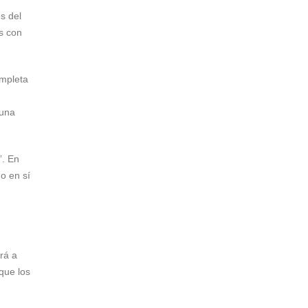
s del
s con
ompleta
 una
”. En
o en sí
rá a
que los