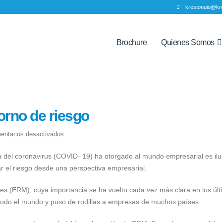
krestonuio@kr
Brochure
Quienes Somos
rno de riesgo
en
entarios desactivados
ERM
 del coronavirus (COVID- 19) ha otorgado al mundo empresarial es ilu
en
r el riesgo desde una perspectiva empresarial.
un
nuevo
les (ERM), cuya importancia se ha vuelto cada vez más clara en los úl
entorno
do el mundo y puso de rodillas a empresas de muchos países.
de
riesgo