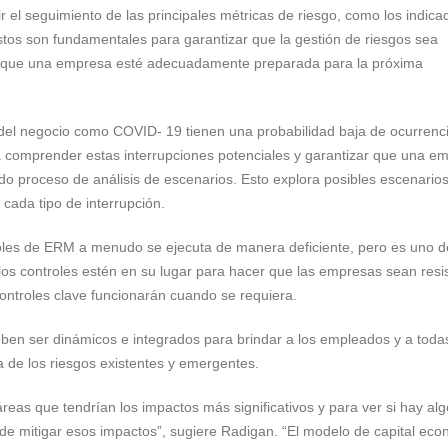
r el seguimiento de las principales métricas de riesgo, como los indica
Estos son fundamentales para garantizar que la gestión de riesgos sea
 para que una empresa esté adecuadamente preparada para la próxima
ón del negocio como COVID- 19 tienen una probabilidad baja de ocurrenc
 comprender estas interrupciones potenciales y garantizar que una e
o proceso de análisis de escenarios. Esto explora posibles escenario
cada tipo de interrupción.
oles de ERM a menudo se ejecuta de manera deficiente, pero es uno d
os controles estén en su lugar para hacer que las empresas sean resi
controles clave funcionarán cuando se requiera.
en ser dinámicos e integrados para brindar a los empleados y a todas
a de los riesgos existentes y emergentes.
s áreas que tendrían los impactos más significativos y para ver si hay al
de mitigar esos impactos”, sugiere Radigan. “El modelo de capital ec