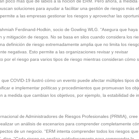
n poco más que de labios a la noción de ERM. Pero ahora, a medida
uscan soluciones para ayudar a facilitar una gestión de riesgos más e
 permite a las empresas gestionar los riesgos y aprovechar las oportun
ca Jahmiah Ferdinand-Hodkin, socio de Gowling WLG. “Asegura que haya
ón y mitigación de riesgos. No se basa en silos cuando considera los ri
na definición de riesgo extremadamente amplia que no limita los riesg
e negativas. Esto permite a las organizaciones revisar y revisar
to por el riesgo para varios tipos de riesgo mientras consideran cómo 
 que COVID-19 ilustró cómo un evento puede afectar múltiples tipos d
ificar e implementar políticas y procedimientos que promuevan los obj
en a medida que cambian los objetivos, por ejemplo, la estabilidad de i
ternacional de Administradores de Riesgos Profesionales (PRMIA), cree
realizar un análisis de escenarios para comprender completamente c
pectos de un negocio. “ERM intenta comprender todos los riesgos que
”, dice. “Cada riesgo se analiza cuidadosamente para comprender la