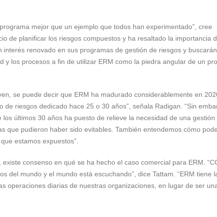
n programa mejor que un ejemplo que todos han experimentado”, cree
io de planificar los riesgos compuestos y ha resaltado la importancia 
n interés renovado en sus programas de gestión de riesgos y buscarán
dad y los procesos a fin de utilizar ERM como la piedra angular de un p
joven, se puede decir que ERM ha madurado considerablemente en 202
 de riesgos dedicado hace 25 o 30 años”, señala Radigan. “Sin emba
 los últimos 30 años ha puesto de relieve la necesidad de una gestión
as que pudieron haber sido evitables. También entendemos cómo po
os que estamos expuestos”.
 existe consenso en qué se ha hecho el caso comercial para ERM. “C
 ojos del mundo y el mundo está escuchando”, dice Tattam. “ERM tiene l
las operaciones diarias de nuestras organizaciones, en lugar de ser un