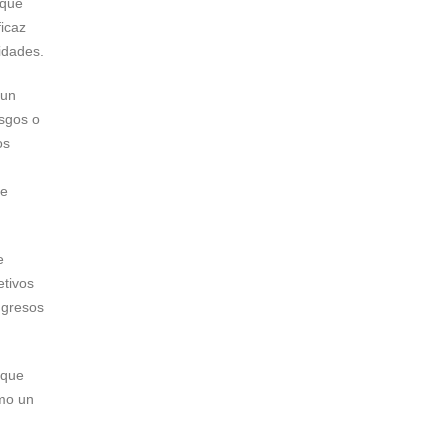
 que
ficaz
idades.
 un
esgos o
os
se
e
etivos
ngresos
 que
ómo un