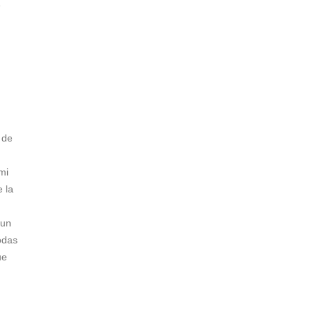
e
 de
mi
 la
 un
odas
ue