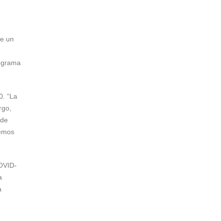
de un
rograma
0. “La
rgo,
 de
demos
OVID-
a
a