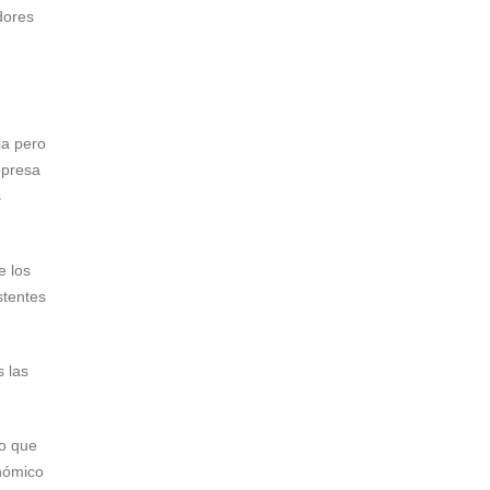
dores
ia pero
mpresa
s
e los
stentes
 las
go que
onómico