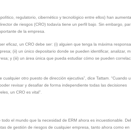
político, regulatorio, cibernético y tecnológico entre ellos) han aument
irector de riesgos (CRO) todavía tiene un perfil bajo. Sin embargo, pa
portante de la empresa.
er eficaz, un CRO debe ser: (i) alguien que tenga la máxima responsa
resa; (ii) un único depositario donde se pueden identificar, analizar, mi
presa; y (iii) un área única que pueda estudiar cómo se pueden correlac
 cualquier otro puesto de dirección ejecutiva”, dice Tattam. “Cuando 
poder revisar y desafiar de forma independiente todas las decisiones
eles, un CRO es vital”.
 todo el mundo que la necesidad de ERM ahora es incuestionable. De
tas de gestión de riesgos de cualquier empresa, tanto ahora como en