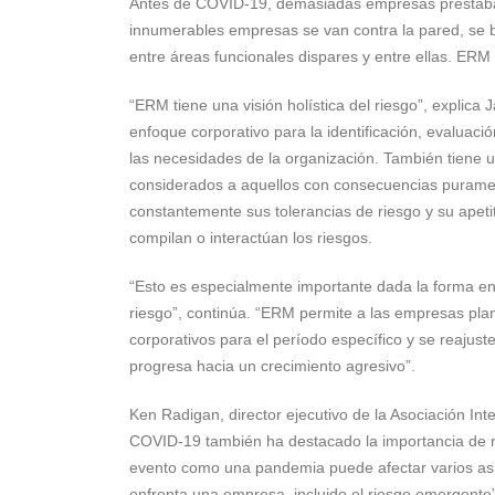
Antes de COVID-19, demasiadas empresas prestaba
innumerables empresas se van contra la pared, se b
entre áreas funcionales dispares y entre ellas. ERM
“ERM tiene una visión holística del riesgo”, expli
enfoque corporativo para la identificación, evaluaci
las necesidades de la organización. También tiene u
considerados a aquellos con consecuencias purament
constantemente sus tolerancias de riesgo y su apeti
compilan o interactúan los riesgos.
“Esto es especialmente importante dada la forma en
riesgo”, continúa. “ERM permite a las empresas plan
corporativos para el período específico y se reajust
progresa hacia un crecimiento agresivo”.
Ken Radigan, director ejecutivo de la Asociación In
COVID-19 también ha destacado la importancia de 
evento como una pandemia puede afectar varios as
enfrenta una empresa, incluido el riesgo emergente