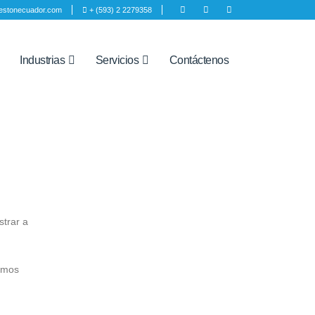
estonecuador.com
+ (593) 2 2279358
Industrias
Servicios
Contáctenos
strar a
timos