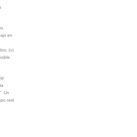
s
es
bajo en
a
dos; (v)
osible
id
ta
”. Un
po real