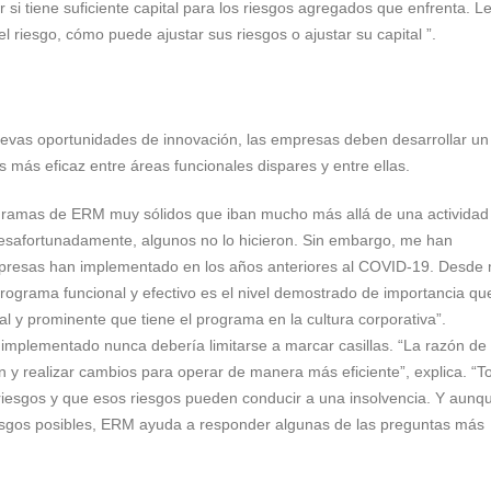
 tiene suficiente capital para los riesgos agregados que enfrenta. L
l riesgo, cómo puede ajustar sus riesgos o ajustar su capital ”.
nuevas oportunidades de innovación, las empresas deben desarrollar un
 más eficaz entre áreas funcionales dispares y entre ellas.
ramas de ERM muy sólidos que iban mucho más allá de una actividad
“Desafortunadamente, algunos no lo hicieron. Sin embargo, me han
resas han implementado en los años anteriores al COVID-19. Desde 
programa funcional y efectivo es el nivel demostrado de importancia que
ral y prominente que tiene el programa en la cultura corporativa”.
plementado nunca debería limitarse a marcar casillas. “La razón de
ón y realizar cambios para operar de manera más eficiente”, explica. “T
riesgos y que esos riesgos pueden conducir a una insolvencia. Y aunq
esgos posibles, ERM ayuda a responder algunas de las preguntas más