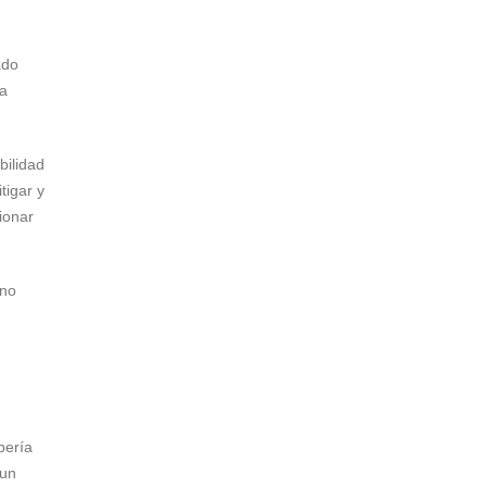
ado
ra
bilidad
tigar y
ionar
uno
bería
 un