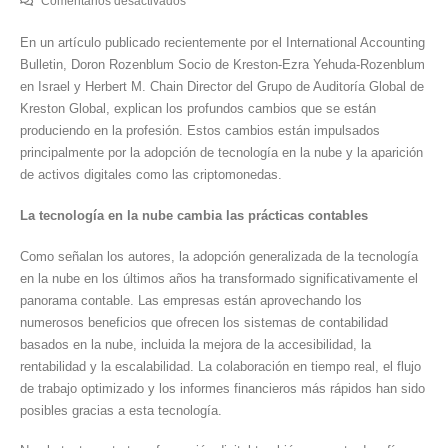
Comentarios desactivados
Tecnología
En un artículo publicado recientemente por el International Accounting
en
Bulletin, Doron Rozenblum Socio de Kreston-Ezra Yehuda-Rozenblum
la
en Israel y Herbert M. Chain Director del Grupo de Auditoría Global de
nube,
Kreston Global, explican los profundos cambios que se están
activos
produciendo en la profesión. Estos cambios están impulsados ​​
digitales
principalmente por la adopción de tecnología en la nube y la aparición
y
de activos digitales como las criptomonedas.
el
futuro
La tecnología en la nube cambia las prácticas contables
de
la
Como señalan los autores, la adopción generalizada de la tecnología
contabilidad
en la nube en los últimos años ha transformado significativamente el
panorama contable. Las empresas están aprovechando los
numerosos beneficios que ofrecen los sistemas de contabilidad
basados ​​en la nube, incluida la mejora de la accesibilidad, la
rentabilidad y la escalabilidad. La colaboración en tiempo real, el flujo
de trabajo optimizado y los informes financieros más rápidos han sido
posibles gracias a esta tecnología.