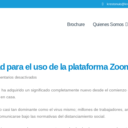
krestonuio@kr
Brochure
Quienes Somos
d para el uso de la plataforma Zoo
en
entarios desactivados
Consejos
ha adquirido un significado completamente nuevo desde el comienzo 
de
 en casa.
seguridad
para
o casi tan dominante como el virus mismo; millones de trabajadores, a
el
omunicarse bajo las normativas del distanciamiento social.
uso
de