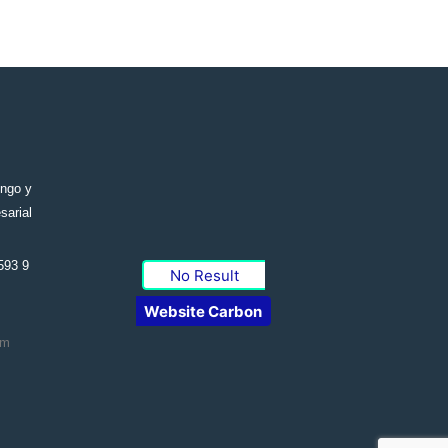
engo y
sarial
593 9
No Result
Website Carbon
om