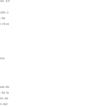
rás. En
udio o
s de
 virus
una
ala de
s de la
ión de
n del