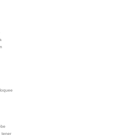
o
a
en
bloquee
ebe
e tener