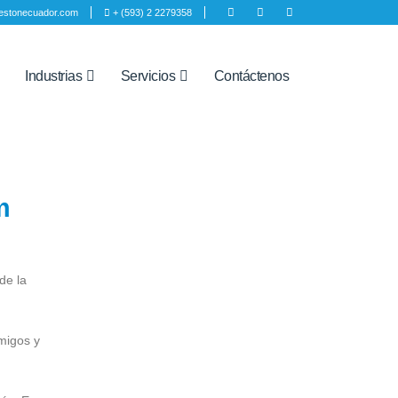
estonecuador.com
+ (593) 2 2279358
Industrias
Servicios
Contáctenos
m
de la
migos y