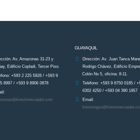
GUAYAQUIL
ección: Av. Amazonas 31-23 y
Dirección: Av. Juan Tanca Mar
ay, Edificio Copladi, Tercer Piso.
Rodrigo Chávez, Edificio Empre
Colón No 5, oficina: 8-11.
éfono: +593 2 225 5928 / +593 9
5 8997 / +593 9 8906 0878
Teléfono: +593 9 8750 0185 / +
6302 4250 / +593 04 390 1957
il:
stonuio@krestonecuador.com
Email:
krestongye@krestonecuador.c