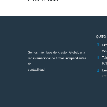
QUITO
Dir
Azu
Somos miembros de Kreston Global, una
Tel
red internacional de firmas independientes
933
de
contabilidad.
Ema
kre