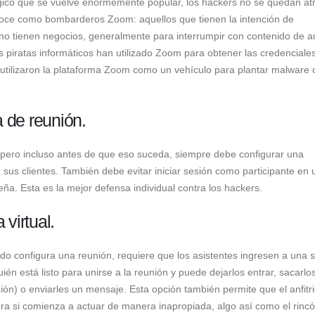
ico que se vuelve enormemente popular, los hackers no se quedan at
la
noce como bombarderos Zoom: aquellos que tienen la intención de
plataforma
no tienen negocios, generalmente para interrumpir con contenido de a
Zoom
 piratas informáticos han utilizado Zoom para obtener las credenciale
o utilizaron la plataforma Zoom como un vehículo para plantar malware o
a de reunión.
, pero incluso antes de que eso suceda, siempre debe configurar una
sus clientes. También debe evitar iniciar sesión como participante en 
a. Esta es la mejor defensa individual contra los hackers.
 virtual.
o configura una reunión, requiere que los asistentes ingresen a una s
uién está listo para unirse a la reunión y puede dejarlos entrar, sacarlo
ión) o enviarles un mensaje. Esta opción también permite que el anfitr
era si comienza a actuar de manera inapropiada, algo así como el rincó