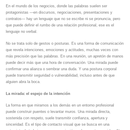
En el mundo de los negocios, donde las palabras suelen ser
lenguaj
protagonistas —en discursos, negociaciones, presentaciones y
que
contratos— hay un lenguaje que no se escribe ni se pronuncia, pero
no
que puede definir el rumbo de una relación profesional, ese es el
se
lenguaje no verbal.
dice:
el
No se trata solo de gestos o posturas. Es una forma de comunicación
poder
que revela intenciones, emociones y actitudes, muchas veces con
silencio
más precisión que las palabras. En una reunión, un apretón de manos
en
puede decir más que una hora de conversación. Una mirada puede
los
confirmar una alianza o sembrar una duda. Y una postura corporal
negocio
puede transmitir seguridad o vulnerabilidad, incluso antes de que
alguien abra la boca.
La mirada: el espejo de la intención
La forma en que miramos a los demás en un entorno profesional
puede construir puentes o levantar muros. Una mirada directa,
sostenida con respeto, suele transmitir confianza, apertura y
sinceridad. Es el tipo de contacto visual que se busca en una