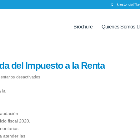
krestonuio@kr
Brochure
Quienes Somos
da del Impuesto a la Renta
en
entarios desactivados
Recaudación
 la
anticipada
del
Impuesto
caudación
a
cio fiscal 2020,
la
ioritarios
Renta
a atender las