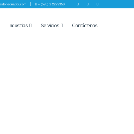
estonecuador.com
+ (593) 2 2279358
Industrias
Servicios
Contáctenos