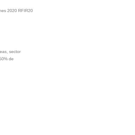
iones 2020 RFIR20
eas, sector
l 50% de