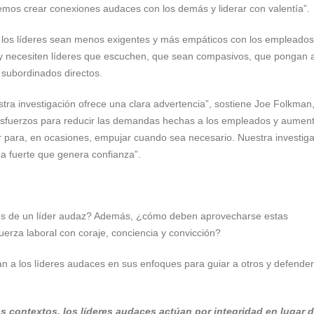
mos crear conexiones audaces con los demás y liderar con valentía”.
e los líderes sean menos exigentes y más empáticos con los empleados
 y necesiten líderes que escuchen, que sean compasivos, que pongan a
 subordinados directos.
stra investigación ofrece una clara advertencia”, sostiene Joe Folkman
sfuerzos para reducir las demandas hechas a los empleados y aument
r para, en ocasiones, empujar cuando sea necesario. Nuestra investig
a fuerte que genera confianza”.
ales de un líder audaz? Además, ¿cómo deben aprovecharse estas
fuerza laboral con coraje, conciencia y convicción?
n a los líderes audaces en sus enfoques para guiar a otros y defender
 contextos, los líderes audaces actúan por integridad en lugar 