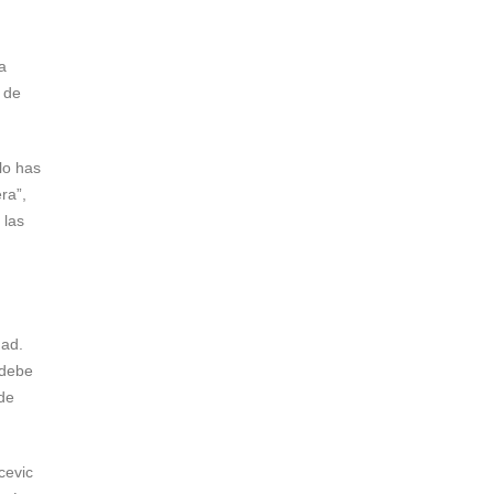
a
o de
lo has
ra”,
 las
dad.
 debe
 de
cevic