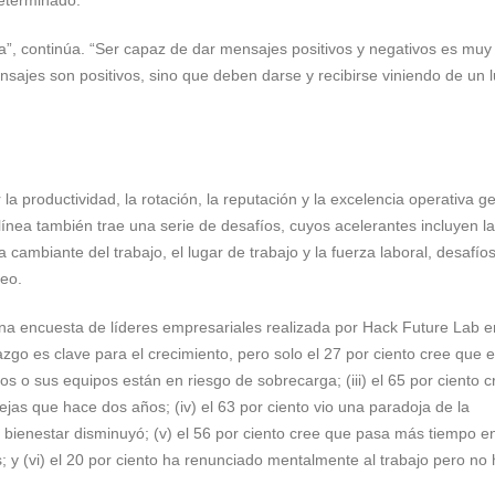
a”, continúa. “Ser capaz de dar mensajes positivos y negativos es muy
sajes son positivos, sino que deben darse y recibirse viniendo de un 
a productividad, la rotación, la reputación y la excelencia operativa g
ínea también trae una serie de desafíos, cuyos acelerantes incluyen la
ambiante del trabajo, el lugar de trabajo y la fuerza laboral, desafío
leo.
, una encuesta de líderes empresariales realizada por Hack Future Lab 
erazgo es clave para el crecimiento, pero solo el 27 por ciento cree que 
smos o sus equipos están en riesgo de sobrecarga; (iii) el 65 por ciento 
as que hace dos años; (iv) el 63 por ciento vio una paradoja de la
 bienestar disminuyó; (v) el 56 por ciento cree que pasa más tiempo e
s; y (vi) el 20 por ciento ha renunciado mentalmente al trabajo pero no