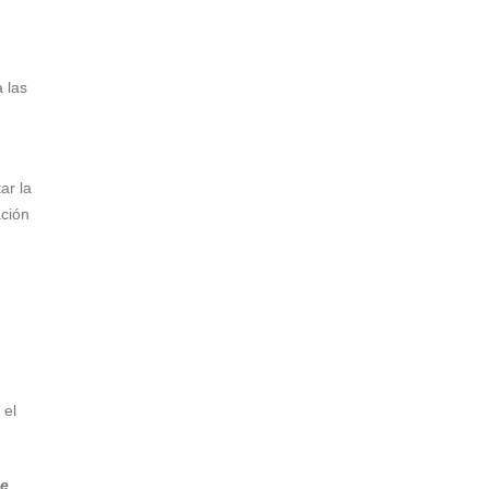
 las
,
ar la
ación
 el
de