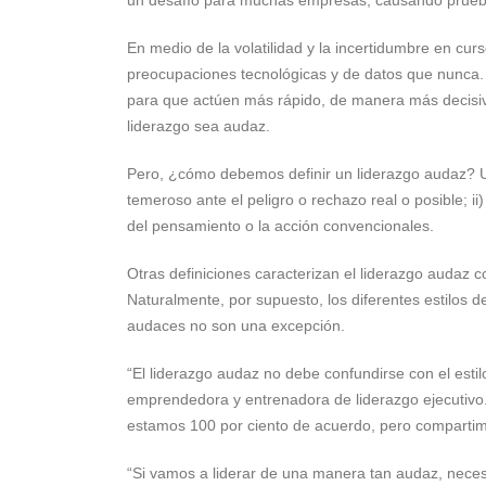
En medio de la volatilidad y la incertidumbre en cu
preocupaciones tecnológicas y de datos que nunca. A
para que actúen más rápido, de manera más decisiv
liderazgo sea audaz.
Pero, ¿cómo debemos definir un liderazgo audaz? Un 
temeroso ante el peligro o rechazo real o posible; ii)
del pensamiento o la acción convencionales.
Otras definiciones caracterizan el liderazgo audaz c
Naturalmente, por supuesto, los diferentes estilos d
audaces no son una excepción.
“El liderazgo audaz no debe confundirse con el estil
emprendedora y entrenadora de liderazgo ejecutivo. 
estamos 100 por ciento de acuerdo, pero compartimo
“Si vamos a liderar de una manera tan audaz, necesi