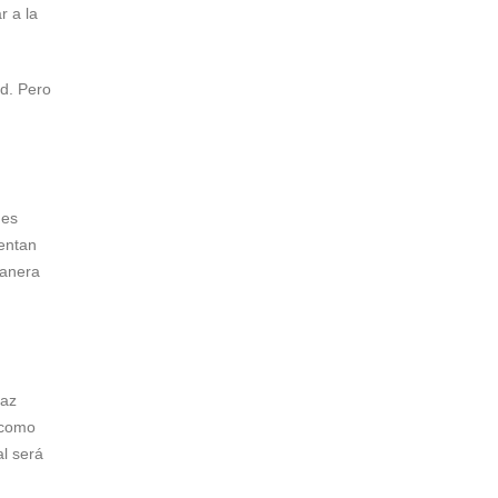
r a la
ad. Pero
des
mentan
manera
u
daz
 como
al será