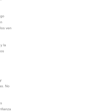
zgo
én
 los ven
y la
tos
y
as. No
es
nfianza