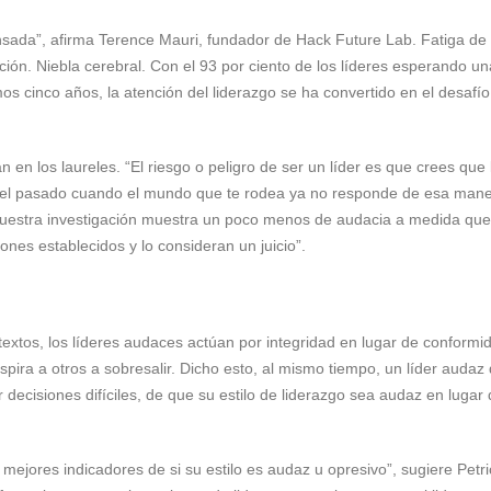
nsada”, afirma Terence Mauri, fundador de Hack Future Lab. Fatiga de
ción. Niebla cerebral. Con el 93 por ciento de los líderes esperando un
ximos cinco años, la atención del liderazgo se ha convertido en el desafí
en los laureles. “El riesgo o peligro de ser un líder es que crees que 
en el pasado cuando el mundo que te rodea ya no responde de esa mane
 nuestra investigación muestra un poco menos de audacia a medida que
nes establecidos y lo consideran un juicio”.
extos, los líderes audaces actúan por integridad en lugar de conformi
ira a otros a sobresalir. Dicho esto, al mismo tiempo, un líder audaz
ecisiones difíciles, de que su estilo de liderazgo sea audaz en lugar
 mejores indicadores de si su estilo es audaz u opresivo”, sugiere Petri