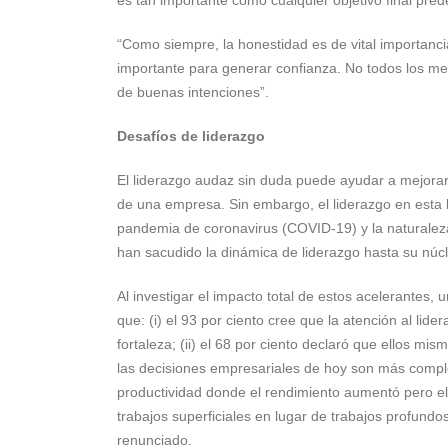
“Como siempre, la honestidad es de vital importanci
importante para generar confianza. No todos los men
de buenas intenciones”.
Desafíos de liderazgo
El liderazgo audaz sin duda puede ayudar a mejorar l
de una empresa. Sin embargo, el liderazgo en esta l
pandemia de coronavirus (COVID-19) y la naturaleza c
han sacudido la dinámica de liderazgo hasta su núc
Al investigar el impacto total de estos acelerantes
que: (i) el 93 por ciento cree que la atención al lid
fortaleza; (ii) el 68 por ciento declaró que ellos mi
las decisiones empresariales de hoy son más complej
productividad donde el rendimiento aumentó pero el
trabajos superficiales en lugar de trabajos profundo
renunciado.