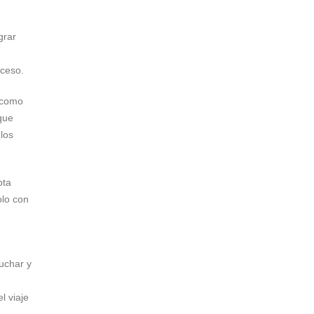
grar
oceso.
n como
que
los
pta
olo con
uchar y
l viaje