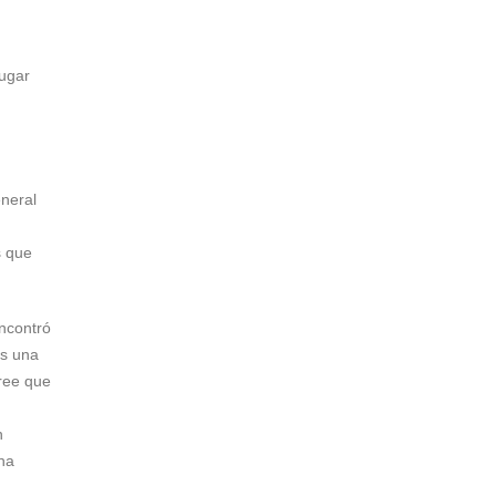
lugar
eneral
s que
encontró
es una
cree que
n
 ha