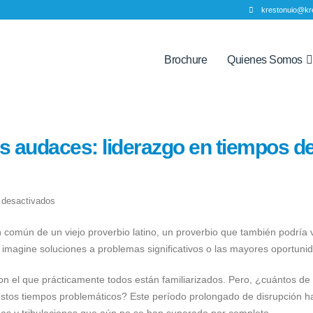
krestonuio@kr
Brochure
Quienes Somos
los audaces: liderazgo en tiempos d
en
 desactivados
El
 común de un viejo proverbio latino, un proverbio que también podría 
futuro
magine soluciones a problemas significativos o las mayores oportuni
favorece
a
on el que prácticamente todos están familiarizados. Pero, ¿cuántos de
los
stos tiempos problemáticos? Este período prolongado de disrupción h
audaces:
s y tribulaciones que aún no se han superado por completo.