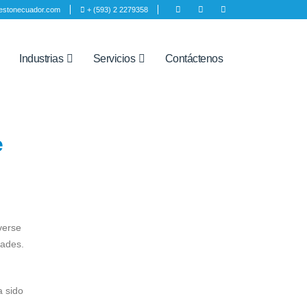
estonecuador.com
+ (593) 2 2279358
Industrias
Servicios
Contáctenos
e
verse
dades.
a sido