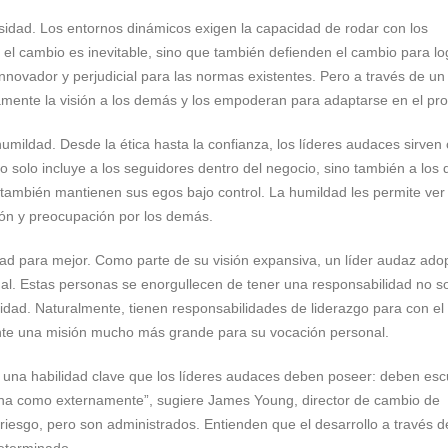
rsidad. Los entornos dinámicos exigen la capacidad de rodar con los
el cambio es inevitable, sino que también defienden el cambio para lo
nnovador y perjudicial para las normas existentes. Pero a través de un
mente la visión a los demás y los empoderan para adaptarse en el pr
humildad. Desde la ética hasta la confianza, los líderes audaces sirve
solo incluye a los seguidores dentro del negocio, sino también a los 
 también mantienen sus egos bajo control. La humildad les permite ver 
ón y preocupación por los demás.
dad para mejor. Como parte de su visión expansiva, un líder audaz ado
inal. Estas personas se enorgullecen de tener una responsabilidad no s
idad. Naturalmente, tienen responsabilidades de liderazgo para con el
ente una misión mucho más grande para su vocación personal.
es una habilidad clave que los líderes audaces deben poseer: deben esc
erna como externamente”, sugiere James Young, director de cambio de
riesgo, pero son administrados. Entienden que el desarrollo a través de
determinado.