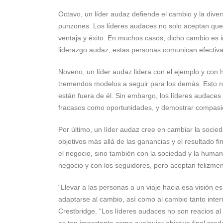
Octavo, un líder audaz defiende el cambio y la dive
punzones. Los líderes audaces no solo aceptan que 
ventaja y éxito. En muchos casos, dicho cambio es i
liderazgo audaz, estas personas comunican efectiva
Noveno, un líder audaz lidera con el ejemplo y con 
tremendos modelos a seguir para los demás. Esto no 
están fuera de él. Sin embargo, los líderes audaces
fracasos como oportunidades, y demostrar compasi
Por último, un líder audaz cree en cambiar la socie
objetivos más allá de las ganancias y el resultado f
el negocio, sino también con la sociedad y la human
negocio y con los seguidores, pero aceptan felizm
“Llevar a las personas a un viaje hacia esa visión 
adaptarse al cambio, así como al cambio tanto int
Crestbridge. “Los líderes audaces no son reacios al 
es tan importante como cualquier objetivo final pre