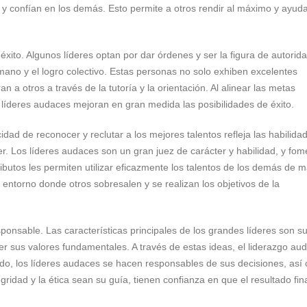
y confían en los demás. Esto permite a otros rendir al máximo y ayuda
xito. Algunos líderes optan por dar órdenes y ser la figura de autorid
umano y el logro colectivo. Estas personas no solo exhiben excelentes
 a otros a través de la tutoría y la orientación. Al alinear las metas
os líderes audaces mejoran en gran medida las posibilidades de éxito.
dad de reconocer y reclutar a los mejores talentos refleja las habilida
der. Los líderes audaces son un gran juez de carácter y habilidad, y fo
ributos les permiten utilizar eficazmente los talentos de los demás de 
un entorno donde otros sobresalen y se realizan los objetivos de la
ponsable. Las características principales de los grandes líderes son s
r sus valores fundamentales. A través de estas ideas, el liderazgo au
do, los líderes audaces se hacen responsables de sus decisiones, así
ridad y la ética sean su guía, tienen confianza en que el resultado fin