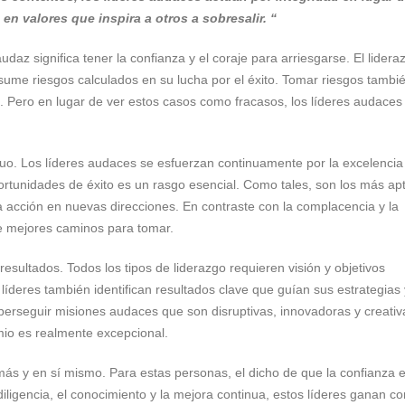
 valores que inspira a otros a sobresalir. “
daz significa tener la confianza y el coraje para arriesgarse. El lidera
sume riesgos calculados en su lucha por el éxito. Tomar riesgos tambi
n. Pero en lugar de ver estos casos como fracasos, los líderes audaces
quo. Los líderes audaces se esfuerzan continuamente por la excelencia 
rtunidades de éxito es un rasgo esencial. Como tales, son los más ap
 la acción en nuevas direcciones. En contraste con la complacencia y la
te mejores caminos para tomar.
resultados. Todos los tipos de liderazgo requieren visión y objetivos
íderes también identifican resultados clave que guían sus estrategias 
perseguir misiones audaces que son disruptivas, innovadoras y creativ
mio es realmente excepcional.
más y en sí mismo. Para estas personas, el dicho de que la confianza 
iligencia, el conocimiento y la mejora continua, estos líderes ganan co