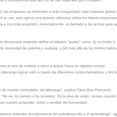
liderazgo
en
rso, las empresas se enfrentan a más inseguridad, más malestar global
tiempos
 su vez, esto ejerce una presión adicional sobre los líderes empresar
de
a y con más propósito; esencialmente, un llamado a las armas para q
problemas
diccionario estándar define el adjetivo “audaz” como: (i) no dudar o
 la necesidad de valentía y audacia; y (iii) más allá de los límites habitu
omo el arte de motivar a otros a actuar hacia un objetivo común.
e liderazgo logran esto a través de diferentes comportamientos, y los l
o de mando controlador del liderazgo”, explica Zana Goic Petricevic,
“No es ‘mi camino o la carretera’. Es la idea de unión, incluso cuando
s nuestro propósito, visión y sentido de humanidad.
tamos entender la importancia del autodesarrollo y el aprendizaje”, a