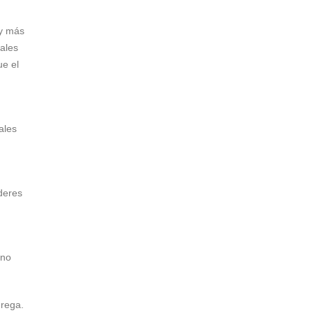
 y más
iales
ue el
ales
íderes
 no
grega.