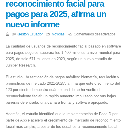
reconocimiento facial para
pagos para 2025, afirma un
nuevo informe
en
By
Kreston Ecuador
Noticias
Comentarios desactivados
Más
La cantidad de usuarios de reconocimiento facial basado en software
de
para pagos seguros superará los 1.400 millones a nivel mundial para
1.400
2025, de solo 671 millones en 2020, según un nuevo estudio de
millones
Juniper Research.
de
usuarios
El estudio, ‘Autenticación de pagos móviles: biometría, regulación y
utilizará
pronósticos de mercado 2021-2025’, afirma que este crecimiento del
el
120 por ciento demuestra cuán extendido se ha vuelto el
reconoc
reconocimiento facial: un rápido aumento impulsado por sus bajas
facial
barreras de entrada, una cámara frontal y software apropiado.
para
pagos
Además, el estudio identificó que la implementación de FaceID por
para
parte de Apple aceleró el crecimiento del mercado de reconocimiento
2025,
facial más amplio, a pesar de los desafíos al reconocimiento facial
afirma