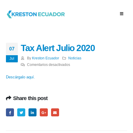
Tax Alert Julio 2020
07
By
Kreston Ecuador
Noticias
Jul
en
Comentarios desactivados
Tax
Descárgalo aquí.
Alert
Julio
2020
Share this post