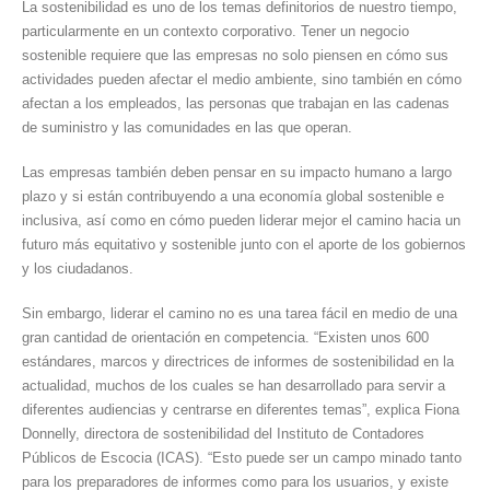
La sostenibilidad es uno de los temas definitorios de nuestro tiempo,
nueva
particularmente en un contexto corporativo. Tener un negocio
era
sostenible requiere que las empresas no solo piensen en cómo sus
de
actividades pueden afectar el medio ambiente, sino también en cómo
sostenibilidad:
afectan a los empleados, las personas que trabajan en las cadenas
NIIF
de suministro y las comunidades en las que operan.
S1
y
Las empresas también deben pensar en su impacto humano a largo
S2
plazo y si están contribuyendo a una economía global sostenible e
inclusiva, así como en cómo pueden liderar mejor el camino hacia un
futuro más equitativo y sostenible junto con el aporte de los gobiernos
y los ciudadanos.
Sin embargo, liderar el camino no es una tarea fácil en medio de una
gran cantidad de orientación en competencia. “Existen unos 600
estándares, marcos y directrices de informes de sostenibilidad en la
actualidad, muchos de los cuales se han desarrollado para servir a
diferentes audiencias y centrarse en diferentes temas”, explica Fiona
Donnelly, directora de sostenibilidad del Instituto de Contadores
Públicos de Escocia (ICAS). “Esto puede ser un campo minado tanto
para los preparadores de informes como para los usuarios, y existe