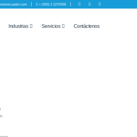
estonecuador.com
+ (593) 2 2279358
Industrias
Servicios
Contáctenos
s
in
iones