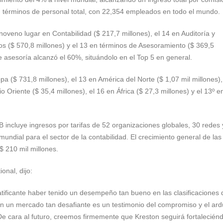
en
en términos de personal total, con 22,354 empleados en todo el mundo.
las
clasificaciones
oveno lugar en Contabilidad ($ 217,7 millones), el 14 en Auditoría y
de
os ($ 570,8 millones) y el 13 en términos de Asesoramiento ($ 369,5
la
e asesoría alcanzó el 60%, situándolo en el Top 5 en general.
Encuesta
Mundial
pa ($ 731,8 millones), el 13 en América del Norte ($ 1,07 mil millones),
de
o Oriente ($ 35,4 millones), el 16 en África ($ 27,3 millones) y el 13º e
la
IAB
2021
 incluye ingresos por tarifas de 52 organizaciones globales, 30 redes 
mundial para el sector de la contabilidad. El crecimiento general de las
$ 210 mil millones.
onal, dijo:
tificante haber tenido un desempeño tan bueno en las clasificaciones 
n un mercado tan desafiante es un testimonio del compromiso y el ar
De cara al futuro, creemos firmemente que Kreston seguirá fortalecién