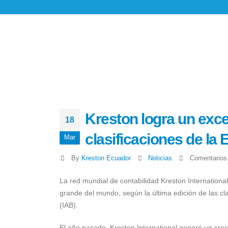
Kreston logra un exc
18
clasificaciones de la
Mar
By
Kreston Ecuador
Noticias
Comentarios
La red mundial de contabilidad Kreston Internation
grande del mundo, según la última edición de las cla
(IAB).
El año pasado, Kreston International generó un crec