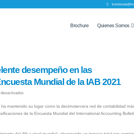
krestonuio@kr
Brochure
Quienes Somos
elente desempeño en las
 Encuesta Mundial de la IAB 2021
en
 desactivados
Kreston
al ha mantenido su lugar como la decimotercera red de contabilidad má
logra
sificaciones de la Encuesta Mundial del International Accounting Bullet
un
excelente
desempeño
imiento del 4% a nivel mundial, alcanzando un ingreso total por comis