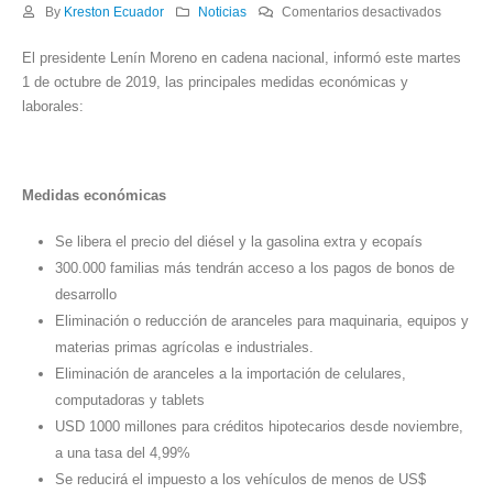
en
By
Kreston Ecuador
Noticias
Comentarios desactivados
Medidas
El presidente Lenín Moreno en cadena nacional, informó este martes
económi
1 de octubre de 2019, las principales medidas económicas y
y
laborales:
laborale
Medidas económicas
Se libera el precio del diésel y la gasolina extra y ecopaís
300.000 familias más tendrán acceso a los pagos de bonos de
desarrollo
Eliminación o reducción de aranceles para maquinaria, equipos y
materias primas agrícolas e industriales.
Eliminación de aranceles a la importación de celulares,
computadoras y tablets
USD 1000 millones para créditos hipotecarios desde noviembre,
a una tasa del 4,99%
Se reducirá el impuesto a los vehículos de menos de US$