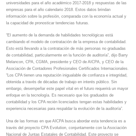
universidades para el año académico 2017-2018 y respuestas de las
de
empresas para el año calendario 2018. Estos datos brindan
contrata
información sobre la profesión, comparada con la economía actual y
de
la capacidad de pronosticar tendencias futuras.
las
firmas
“El aumento de la demanda de habilidades tecnológicas está
de
cambiando el modelo de contratación de la empresa de contabilidad.
Contabil
Esto está llevando a la contratación de más personas no graduadas
de contabilidad, particularmente en la función de auditoría”, dijo Barry
Melancon, CPA, CGMA, presidente y CEO de AICPA, y CEO de la
Asociación de Contadores Profesionales Certificados Internacionales.
“Los CPA tienen una reputación inigualable de confianza e integridad,
obtenida a través de décadas de trabajo en interés público. Sin
embargo, desempeñar este papel vital en el futuro requerirá un mayor
enfoque en la tecnología. Es necesario que los graduados de
contabilidad y los CPA recién licenciados tengan estas habilidades y
experiencia necesarias para respaldar la evolución de la auditoría”.
Una de las formas en que AICPA busca abordar esta tendencia es a
través del proyecto CPA Evolution, conjuntamente con la Asociación
Nacional de Juntas Estatales de Contabilidad. Este proyecto se