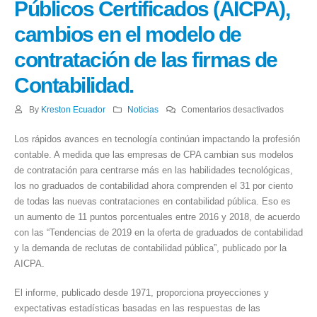
Públicos Certificados (AICPA),
cambios en el modelo de
contratación de las firmas de
Contabilidad.
en
By
Kreston Ecuador
Noticias
Comentarios desactivados
Informe
Los rápidos avances en tecnología continúan impactando la profesión
del
contable. A medida que las empresas de CPA cambian sus modelos
Instituto
de contratación para centrarse más en las habilidades tecnológicas,
America
los no graduados de contabilidad ahora comprenden el 31 por ciento
de
de todas las nuevas contrataciones en contabilidad pública. Eso es
Contado
un aumento de 11 puntos porcentuales entre 2016 y 2018, de acuerdo
Públicos
con las “Tendencias de 2019 en la oferta de graduados de contabilidad
Certific
y la demanda de reclutas de contabilidad pública”, publicado por la
(AICPA),
AICPA.
cambios
en
El informe, publicado desde 1971, proporciona proyecciones y
el
expectativas estadísticas basadas en las respuestas de las
modelo