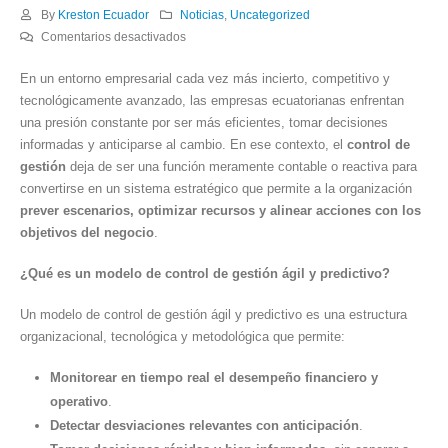
By
Kreston Ecuador
Noticias
,
Uncategorized
en
Comentarios desactivados
Transformación
En un entorno empresarial cada vez más incierto, competitivo y
financiera:
tecnológicamente avanzado, las empresas ecuatorianas enfrentan
cómo
una presión constante por ser más eficientes, tomar decisiones
construir
informadas y anticiparse al cambio. En ese contexto, el
control de
un
gestión
deja de ser una función meramente contable o reactiva para
modelo
convertirse en un sistema estratégico que permite a la organización
de
prever escenarios, optimizar recursos y alinear acciones con los
control
objetivos del negocio
.
de
gestión
¿Qué es un modelo de control de gestión ágil y predictivo?
ágil
y
Un modelo de control de gestión ágil y predictivo es una estructura
predictivo
organizacional, tecnológica y metodológica que permite:
Monitorear en tiempo real el desempeño financiero y
operativo
.
Detectar desviaciones relevantes con anticipación
.