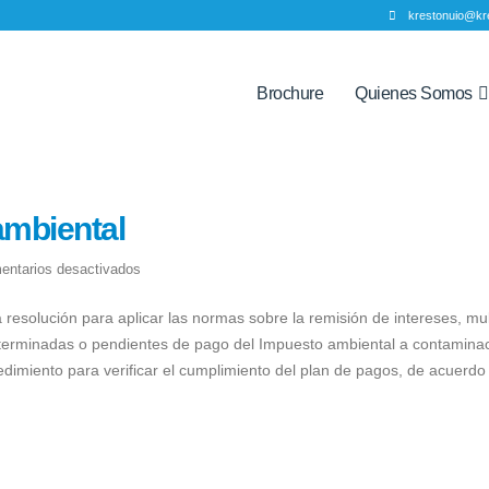
krestonuio@kr
Brochure
Quienes Somos
ambiental
en
entarios desactivados
Normativa
a resolución para aplicar las normas sobre la remisión de intereses, mu
impuesto
eterminadas o pendientes de pago del Impuesto ambiental a contamina
ambiental
dimiento para verificar el cumplimiento del plan de pagos, de acuerdo