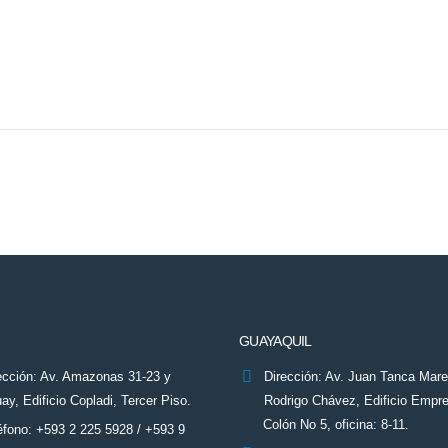
GUAYAQUIL
ección: Av. Amazonas 31-23 y
Dirección: Av. Juan Tanca Mar
ay, Edificio Copladi, Tercer Piso.
Rodrigo Chávez, Edificio Empre
Colón No 5, oficina: 8-11.
éfono: +593 2 225 5928 / +593 9