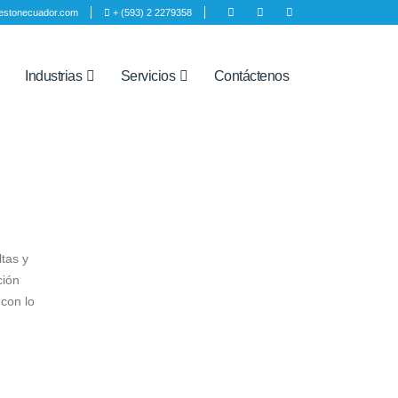
estonecuador.com
+ (593) 2 2279358
Industrias
Servicios
Contáctenos
ltas y
ción
 con lo