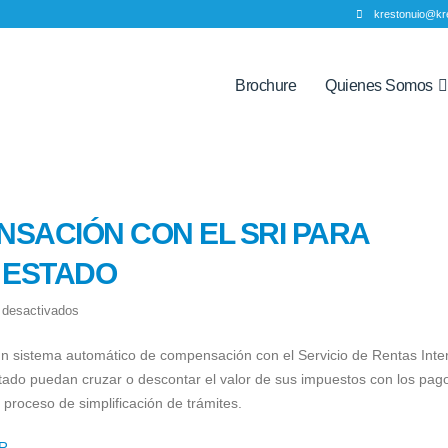
krestonuio@kr
Brochure
Quienes Somos
NSACIÓN CON EL SRI PARA
 ESTADO
en
 desactivados
SISTEMA
un sistema automático de compensación con el Servicio de Rentas Inte
DE
stado puedan cruzar o descontar el valor de sus impuestos con los pag
COMPENSACIÓN
l proceso de simplificación de trámites.
CON
EL
R