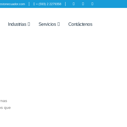
estonecuador.com
+ (593) 2 2279358
Industrias
Servicios
Contáctenos
rnas
os que