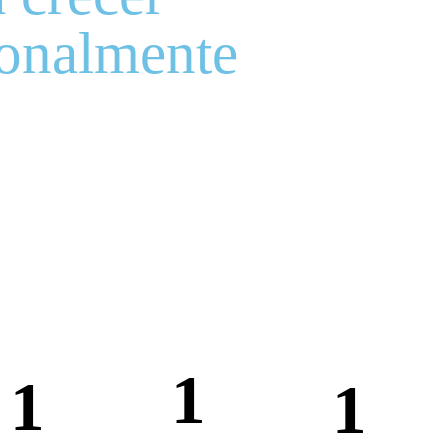
ionalmente
1
1
1